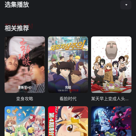
选集播放
TUIJIAN
相关推荐
更新至HD
完结
完结
变身攻略
看脸时代
某天早上变成人头麦克风的我君的人生