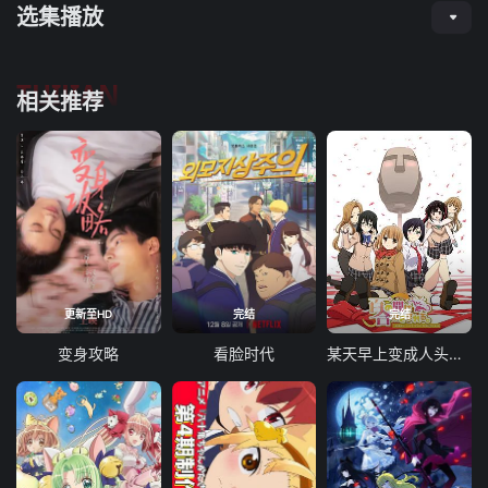
选集播放
TUIJIAN
相关推荐
更新至HD
完结
完结
变身攻略
看脸时代
某天早上变成人头麦克风的我君的人生