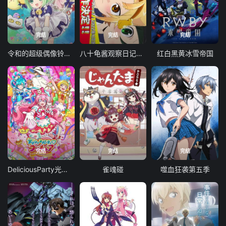
完结
完结
完结
令和的超级偶像铃铛猫娘
八十龟酱观察日记第四季
红白黑黄冰雪帝国
完结
完结
完结
DeliciousParty光之美少女
雀魂碰
噬血狂袭第五季