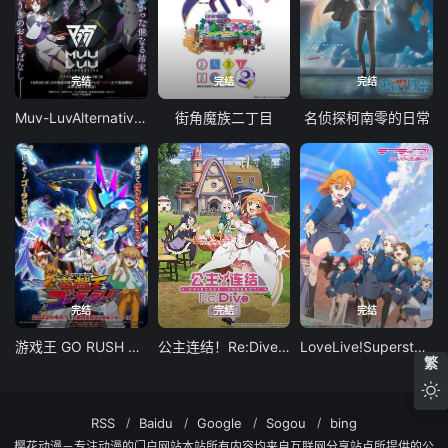
完结
完结
完结
Muv-LuvAlternative第二季
街角魔族二丁目
名侦探柯南零的日常
完结
完结
完结
游戏王 GO RUSH ！！
公主连结！Re:Dive第二季
LoveLive!Superstar!!第二季
繁
RSS
Baidu
Google
Sogou
bing
樱花动漫－专注动漫的门户网站本站所有内容均来自互联网分享站点所提供的公