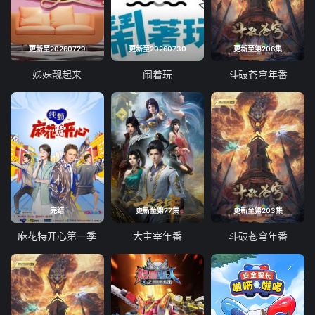
更新至20260729
更新至20260730
更新至第206集
姊妹靓起来
闹着玩
斗破苍穹年番
完结
更新至第77集
更新至第203集
麻花特开心第一季
大主宰年番
斗破苍穹年番