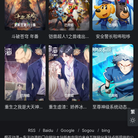
更新至第203集
已完结
已完结
斗破苍穹 年番
铠兽超人1之兽魂出击
安全警长啦咘啦哆
已完结
已完结
已完结
重生之我是大天神动态漫画第一季
重生虐渣：娇养冰山总裁动态漫画
至尊神级系统动态漫画第一季
繁
RSS
Baidu
Google
Sogou
bing
樱花动漫－专注动漫的门户网站本站所有内容均来自互联网分享站点所提供的公