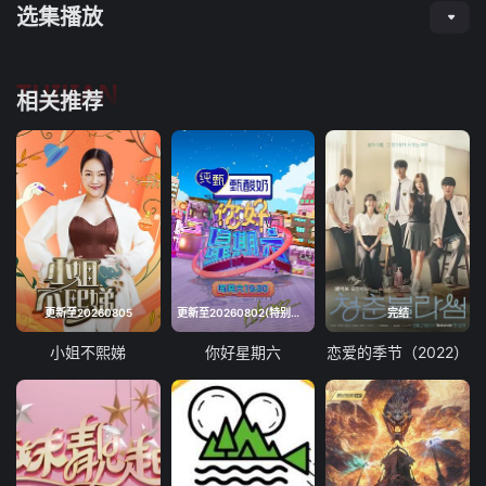
选集播放
TUIJIAN
相关推荐
更新至20260805
更新至20260802(特别企划)
完结
小姐不熙娣
你好星期六
恋爱的季节（2022）