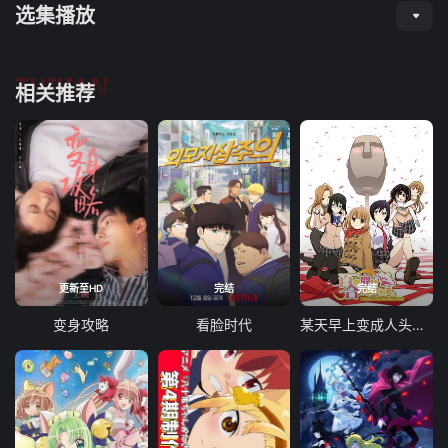
选集播放
TUIJIAN
相关推荐
更新至HD
完结
完结
变身攻略
看脸时代
某天早上变成人头麦克风的我君的人生