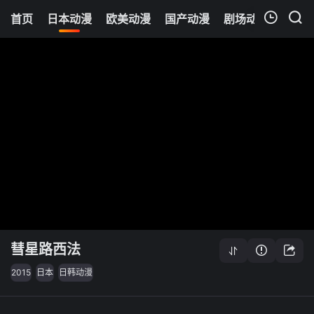
首页
日本动漫
欧美动漫
国产动漫
剧场动漫
追剧
我的观影记录
彗星路西法
2015
日本
日韩动漫