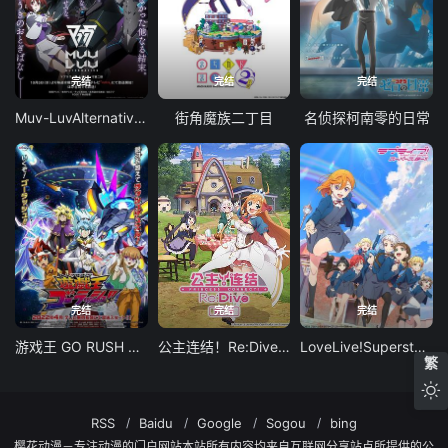
完结
完结
完结
Muv-LuvAlternative第二季
街角魔族二丁目
名侦探柯南零的日常
完结
完结
完结
游戏王 GO RUSH ！！
公主连结！Re:Dive第二季
LoveLive!Superstar!!第二季
繁
RSS
Baidu
Google
Sogou
bing
樱花动漫－专注动漫的门户网站本站所有内容均来自互联网分享站点所提供的公