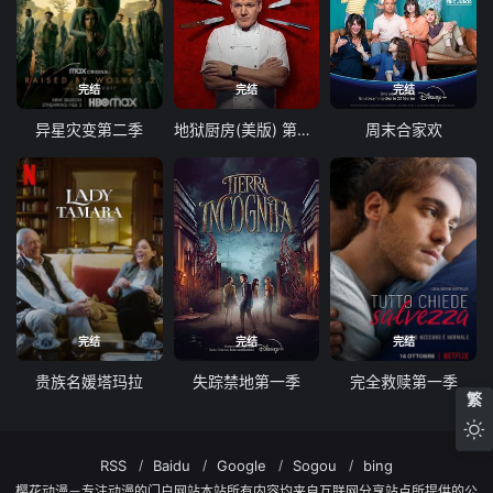
完结
完结
完结
异星灾变第二季
地狱厨房(美版) 第二十一季
周末合家欢
完结
完结
完结
贵族名媛塔玛拉
失踪禁地第一季
完全救赎第一季
繁
RSS
Baidu
Google
Sogou
bing
樱花动漫－专注动漫的门户网站本站所有内容均来自互联网分享站点所提供的公