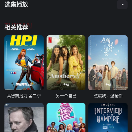
选集播放
TUIJIAN
相关推荐
更新至第1集
完结
完结
高智商潜力 第二季
另一个自己
点燃我，温暖你