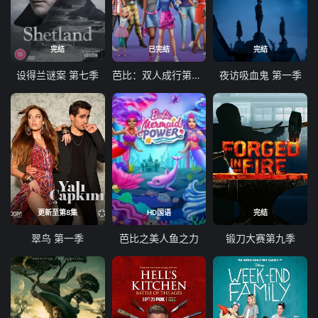
完结
已完结
完结
设得兰谜案 第七季
芭比：双人成行第一季
夜访吸血鬼 第一季
更新至第8集
HD国语
完结
翠鸟 第一季
芭比之美人鱼之力
锻刀大赛第九季