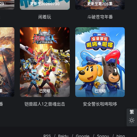
29
更新至20260730
更新至第206集
来
闹着玩
斗破苍穹年番
集
已完结
已完结
番
铠兽超人1之兽魂出击
安全警长啦咘啦哆
繁
RSS
Baidu
Google
Sogou
bing