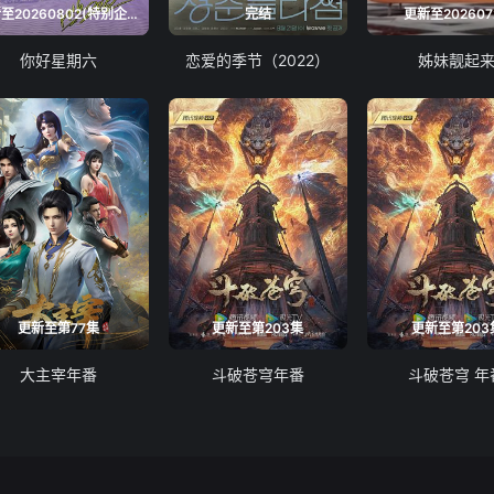
更新至20260802(特别企划)
完结
更新至202607
你好星期六
恋爱的季节（2022）
姊妹靓起
更新至第77集
更新至第203集
更新至第203
大主宰年番
斗破苍穹年番
斗破苍穹 年