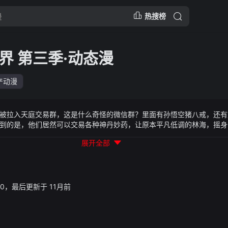
热搜榜
界 第三季·动态漫
产动漫
被拉入天庭交易群，这是什么奇怪的微信群？里面有孙悟空猪八戒，还有
到的是，他们居然可以交易各种神丹妙药，让原本平凡低调的林海，摇身
多姿多彩，正义善良的他，也为城市的安宁献出自己的力量！
展开全部
48:40，最后更新于 11月前