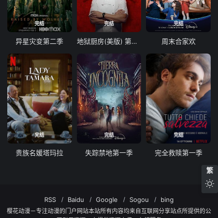
完结
完结
完结
异星灾变第二季
地狱厨房(美版) 第二十一季
周末合家欢
完结
完结
完结
贵族名媛塔玛拉
失踪禁地第一季
完全救赎第一季
繁
RSS
Baidu
Google
Sogou
bing
樱花动漫－专注动漫的门户网站本站所有内容均来自互联网分享站点所提供的公