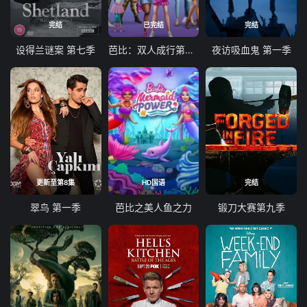
完结
已完结
完结
设得兰谜案 第七季
芭比：双人成行第一季
夜访吸血鬼 第一季
更新至第8集
HD国语
完结
翠鸟 第一季
芭比之美人鱼之力
锻刀大赛第九季