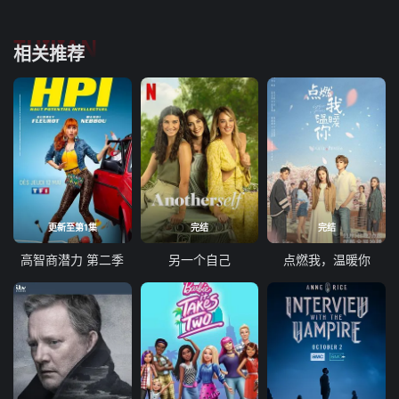
TUIJIAN
相关推荐
更新至第1集
完结
完结
高智商潜力 第二季
另一个自己
点燃我，温暖你