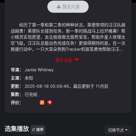
暂无片源
经历了第一季和第二季的种种状况，莱德带领的汪汪队越
战越勇！莱德队长接到任务，新一季的挑战马上拉开帷幕！帮
小精灵实现愿望，去北极搭救北极熊宝宝，帮助外星人修理太
空飞船，汪汪队总能出色完成任务！更值得期待的是，在一次
救援行动中，一只大耳朵狗狗Tracker机智英勇地帮助汪汪队
完成任务，而受邀成为汪汪队新成员！
展开全部
导演：
Jamie Whitney
主演：
未知
更新：
2025-08-18 05:09:46，最后更新于 11月前
集数：
已完结
评价：
选集播放
切换节点
排序