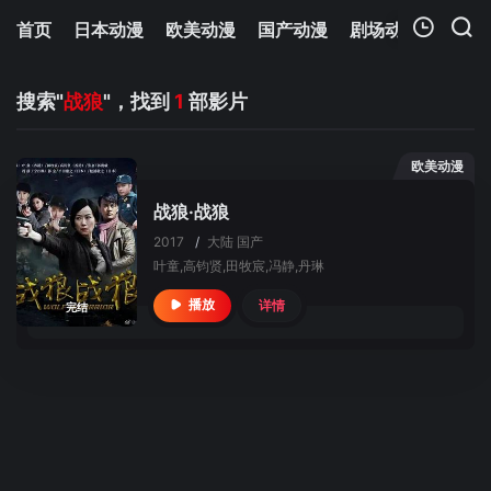
首页
日本动漫
欧美动漫
国产动漫
剧场动漫
追剧
我的观影记录
搜索"
战狼
"，找到
1
部影片
欧美动漫
战狼·战狼
2017
/
大陆
国产
叶童,高钧贤,田牧宸,冯静,丹琳
详情
播放
完结