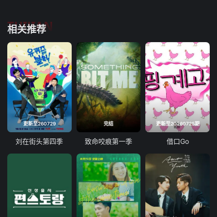
TUIJIAN
相关推荐
更新至260729
完结
更新至20260725期
刘在街头第四季
致命咬痕第一季
借口Go