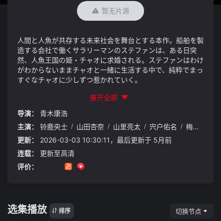
暂无片源
人間と人魚が共存する未来社会を舞台とする本作。船舶を製
造する会社で働くサラリーマンのステファンは、ある日突
然、人魚王国の姫・チャオに求婚される。ステファンはわけ
がわからないままチャオと一緒に生活する中で、純粋でまっ
すぐなチャオに少しずつ惹かれていく。
展开全部
导演：
青木康浩
主演：
铃鹿央士
/
山田杏奈
/
山里亮太
/
宍户佑名
/
梅原裕一郎
更新：
2026-03-03 10:30:11，最后更新于 5月前
连载：
更新至高清
评价：
选集播放
切换节点
排序