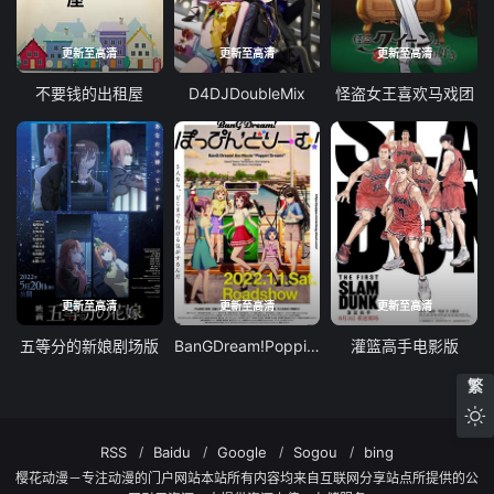
更新至高清
更新至高清
更新至高清
不要钱的出租屋
D4DJDoubleMix
怪盗女王喜欢马戏团
更新至高清
更新至高清
更新至高清
五等分的新娘剧场版
BanGDream!PoppinDream!
灌篮高手电影版
繁
RSS
Baidu
Google
Sogou
bing
樱花动漫－专注动漫的门户网站本站所有内容均来自互联网分享站点所提供的公