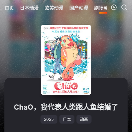
首页
日本动漫
欧美动漫
国产动漫
剧场动漫
追剧
我的观影记录
ChaO，我代表人类跟人鱼结婚了
2025
日本
动画