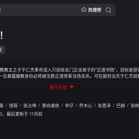
热搜榜
！
漫
教主之子于仁杰奉命混入只招收名门正派弟子的“正道书院”，目标是获
，一旦暴露魔教身份必将被无数正道侠客当场击杀。可在报到当天于仁杰就
，为了隐藏身份他终于选择了……穿上女装。凶险又爆笑的校园生活即将
展开全部
晨
/
钱琛
/
张占坤
/
景向谁依
/
羊仔
/
乔木心
/
张恩泽
/
巴赫
/
张
2:40，最后更新于 11月前