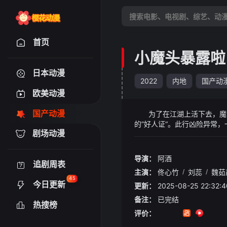
首页
小魔头暴露啦
日本动漫
2022
内地
国产动
欧美动漫
国产动漫
为了在江湖上活下去，魔教
的”好人证“。此行凶险异常
剧场动漫
信息早就被人调查的干干净净
导演：
阿酒
追剧周表
主演：
佟心竹
/
刘蕊
/
魏茹
45
今日更新
更新：
2025-08-25 22:3
备注：
已完结
热搜榜
评价：