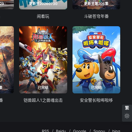
29
更新至20260730
更新至第206集
来
闹着玩
斗破苍穹年番
集
已完结
已完结
番
铠兽超人1之兽魂出击
安全警长啦咘啦哆
繁
RSS
Baidu
Google
Sogou
bing