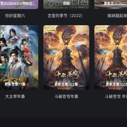
更新至20260802(特别企划)
完结
更新至202607
你好星期六
恋爱的季节（2022）
姊妹靓起
更新至第77集
更新至第203集
更新至第203
大主宰年番
斗破苍穹年番
斗破苍穹 年