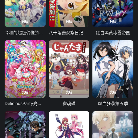
完结
完结
完结
令和的超级偶像铃铛猫娘
八十龟酱观察日记第四季
红白黑黄冰雪帝国
完结
完结
完结
DeliciousParty光之美少女
雀魂碰
噬血狂袭第五季