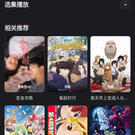
选集播放
TUIJIAN
相关推荐
更新至HD
完结
完结
变身攻略
看脸时代
某天早上变成人头麦克风的我君的人生