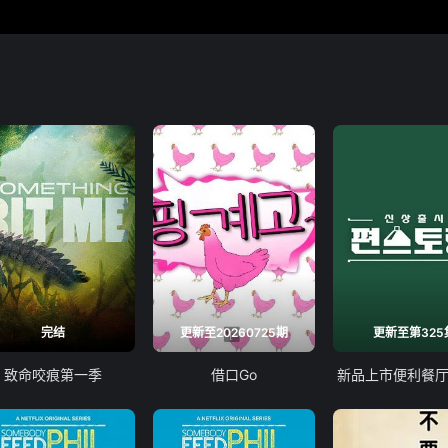
完结
更新至20260725期
更新至第325
致命咬痕第一季
借口Go
新品上市便利餐