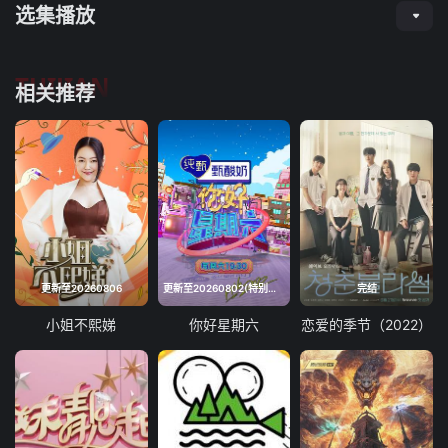
选集播放
TUIJIAN
相关推荐
更新至20260806
更新至20260802(特别企划)
完结
小姐不熙娣
你好星期六
恋爱的季节（2022）