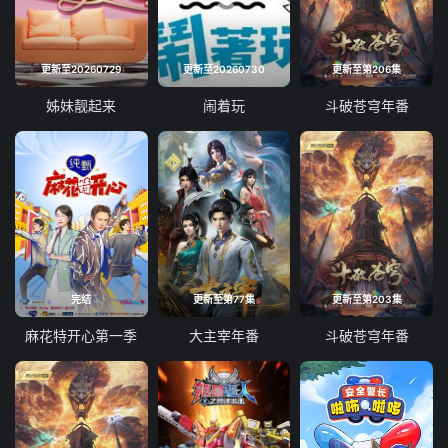
更新至20260729
更新至20260730
更新至第206集
姊妹靓起来
闹着玩
斗破苍穹年番
完结
更新至第77集
更新至第203集
麻花特开心第一季
大主宰年番
斗破苍穹年番