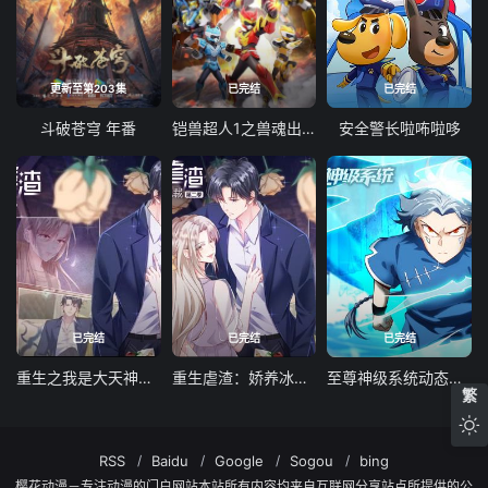
更新至第203集
已完结
已完结
斗破苍穹 年番
铠兽超人1之兽魂出击
安全警长啦咘啦哆
已完结
已完结
已完结
重生之我是大天神动态漫画第一季
重生虐渣：娇养冰山总裁动态漫画
至尊神级系统动态漫画第一季
繁
RSS
Baidu
Google
Sogou
bing
樱花动漫－专注动漫的门户网站本站所有内容均来自互联网分享站点所提供的公