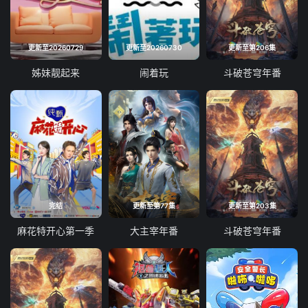
更新至20260729
更新至20260730
更新至第206集
姊妹靓起来
闹着玩
斗破苍穹年番
完结
更新至第77集
更新至第203集
麻花特开心第一季
大主宰年番
斗破苍穹年番