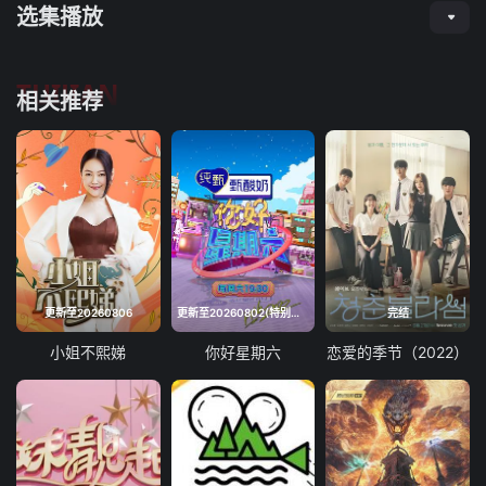
选集播放
TUIJIAN
相关推荐
更新至20260806
更新至20260802(特别企划)
完结
小姐不熙娣
你好星期六
恋爱的季节（2022）