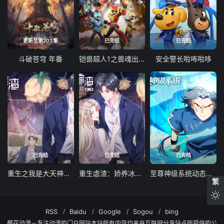
更新至第203集
已完结
已完结
斗破苍穹 年番
铠兽超人1之兽魂出击
安全警长啦咘啦哆
已完结
已完结
已完结
重生之我是大天神动态漫画第一季
重生虐渣：娇养冰山总裁动态漫画
至尊神级系统动态漫画第一季
繁
RSS
Baidu
Google
Sogou
bing
樱花动漫－专注动漫的门户网站本站所有内容均来自互联网分享站点所提供的公