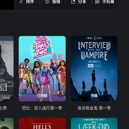
排序
报错
分享
手机看
已完结
完结
七季
芭比：双人成行第一季
夜访吸血鬼 第一季