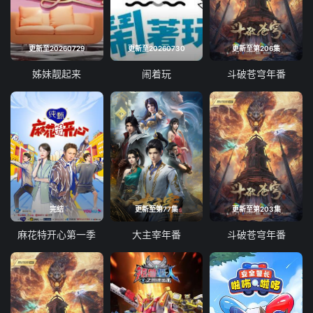
更新至20260729
更新至20260730
更新至第206集
姊妹靓起来
闹着玩
斗破苍穹年番
完结
更新至第77集
更新至第203集
麻花特开心第一季
大主宰年番
斗破苍穹年番