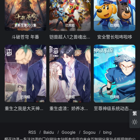
更新至第203集
已完结
已完结
斗破苍穹 年番
铠兽超人1之兽魂出击
安全警长啦咘啦哆
已完结
已完结
已完结
重生之我是大天神动态漫画第一季
重生虐渣：娇养冰山总裁动态漫画
至尊神级系统动态漫画第一季
繁
RSS
Baidu
Google
Sogou
bing
樱花动漫－专注动漫的门户网站本站所有内容均来自互联网分享站点所提供的公