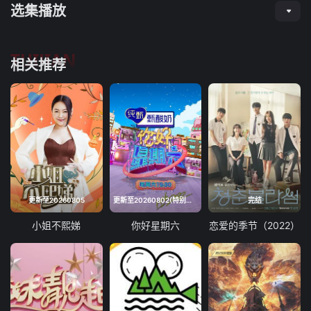
选集播放
TUIJIAN
相关推荐
更新至20260805
更新至20260802(特别企划)
完结
小姐不熙娣
你好星期六
恋爱的季节（2022）