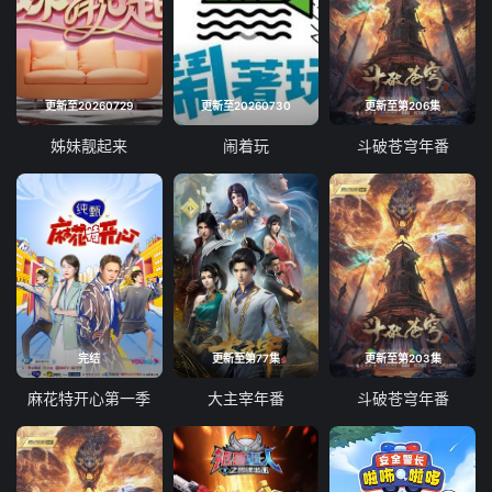
更新至20260729
更新至20260730
更新至第206集
姊妹靓起来
闹着玩
斗破苍穹年番
完结
更新至第77集
更新至第203集
麻花特开心第一季
大主宰年番
斗破苍穹年番