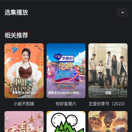
选集播放
TUIJIAN
相关推荐
更新至20260806
更新至20260802(特别企划)
完结
小姐不熙娣
你好星期六
恋爱的季节（2022）