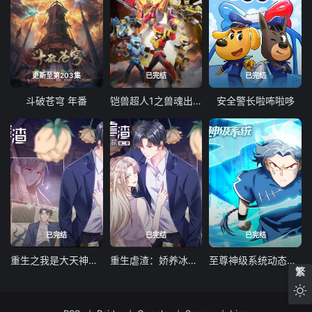
更新至第203集
已完结
已完结
斗破苍穹 年番
铠兽超人1之兽魂出击
安全警长啦咘啦哆
已完结
已完结
已完结
重生之我是大天神动态漫画第一季
重生虐渣：娇养冰山总裁动态漫画
至尊神级系统动态漫画第一季
繁