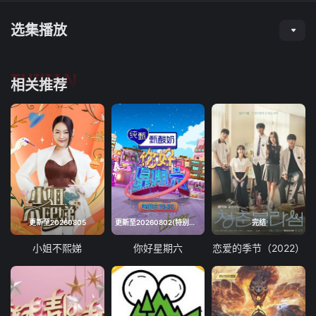
选集播放
TUIJIAN
相关推荐
更新至20260805
更新至20260802(特别企划)
完结
小姐不熙娣
你好星期六
恋爱的季节（2022）