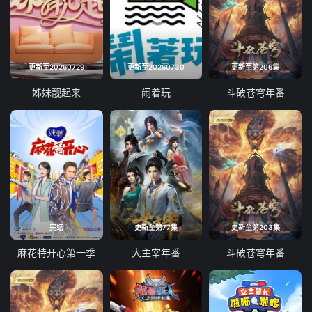
更新至20260729
更新至20260730
更新至第206集
姊妹靓起来
闹着玩
斗破苍穹年番
完结
更新至第77集
更新至第203集
麻花特开心第一季
大主宰年番
斗破苍穹年番