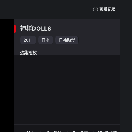
观看记录
我的观影记录
神样DOLLS
2011
日本
日韩动漫
选集播放
神样DOLLS -
手机扫一扫继续看