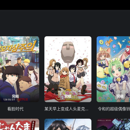
完结
完结
完结
看脸时代
某天早上变成人头麦克风的我君的人生
令和的超级偶像