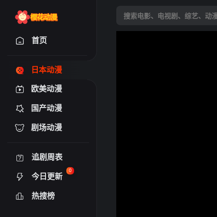
首页
日本动漫
欧美动漫
国产动漫
剧场动漫
追剧周表
0
今日更新
热搜榜