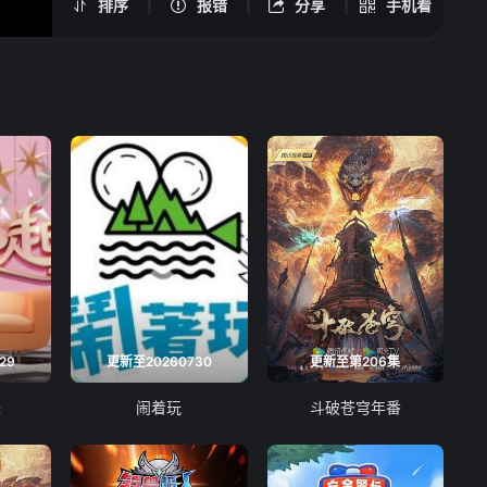
排序
报错
分享
手机看
29
更新至20260730
更新至第206集
来
闹着玩
斗破苍穹年番