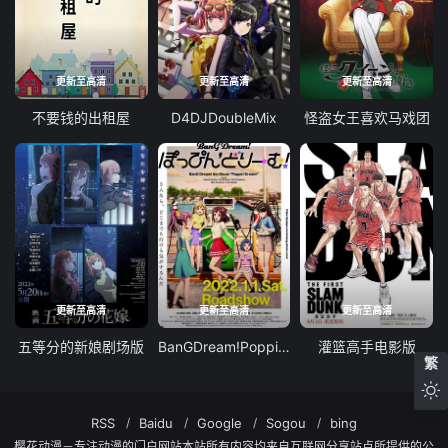
更新至高清
更新至高清
更新至高清
不要钱的出租屋
D4DJDoubleMix
怪盗女王喜欢马戏团
更新至高清
更新至高清
更新至高清
五等分的新娘剧场版
BanGDream!PoppinDream!
灌篮高手电影版
繁
RSS
Baidu
Google
Sogou
bing
樱花动漫－专注动漫的门户网站本站所有内容均来自互联网分享站点所提供的公