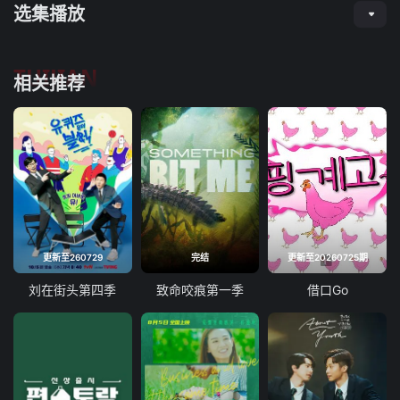
选集播放
TUIJIAN
相关推荐
更新至260729
完结
更新至20260725期
刘在街头第四季
致命咬痕第一季
借口Go