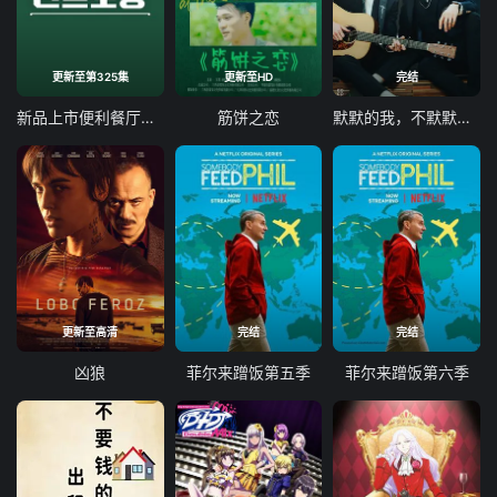
更新至第325集
更新至HD
完结
新品上市便利餐厅第二季
筋饼之恋
默默的我，不默默的我们 默默的我，不默默的我們
更新至高清
完结
完结
凶狼
菲尔来蹭饭第五季
菲尔来蹭饭第六季