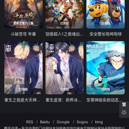
更新至第203集
已完结
已完结
斗破苍穹 年番
铠兽超人1之兽魂出击
安全警长啦咘啦哆
已完结
已完结
已完结
重生之我是大天神动态漫画第一季
重生虐渣：娇养冰山总裁动态漫画
至尊神级系统动态漫画第一季
繁
RSS
Baidu
Google
Sogou
bing
樱花动漫－专注动漫的门户网站本站所有内容均来自互联网分享站点所提供的公