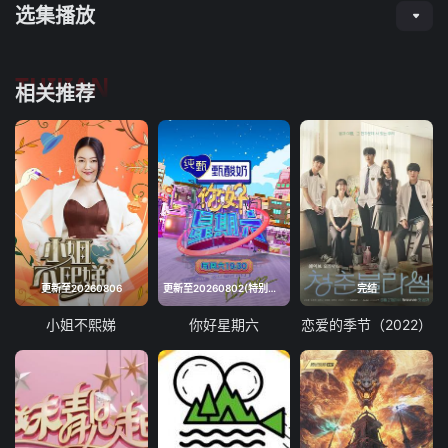
选集播放
TUIJIAN
相关推荐
更新至20260806
更新至20260802(特别企划)
完结
小姐不熙娣
你好星期六
恋爱的季节（2022）