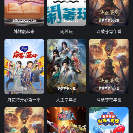
更新至20260729
更新至20260730
更新至第206集
姊妹靓起来
闹着玩
斗破苍穹年番
完结
更新至第77集
更新至第203集
麻花特开心第一季
大主宰年番
斗破苍穹年番