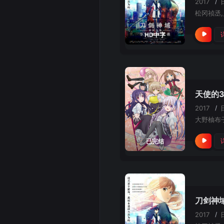
2017
/
HD中字
天使的3
2017
/
大野柚布
已完结
刀剑神
2017
/