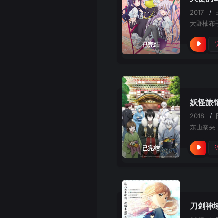
2017
/
大野柚布
已完结
妖怪旅
2018
/
已完结
刀剑神