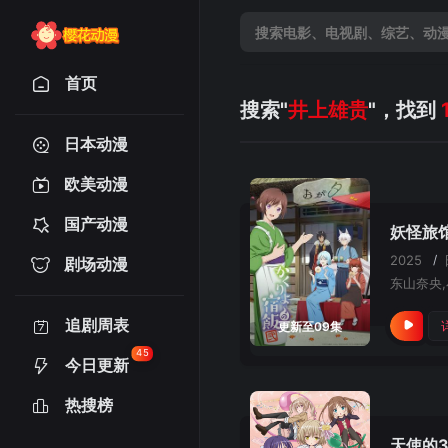
首页
搜索"
井上雄贵
"，找到
日本动漫
欧美动漫
国产动漫
妖怪旅
2025
/
剧场动漫
追剧周表
更新至09集
45
今日更新
热搜榜
天使的3