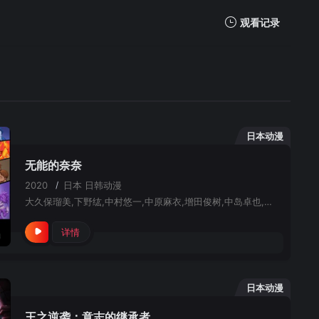
观看记录
我的观影记录
日本动漫
无能的奈奈
2020
/
日本
日韩动漫
大久保瑠美,下野纮,中村悠一,中原麻衣,增田俊树,中岛卓也,井上雄贵,大塚刚央,山谷祥生,手冢宏通,堤雪菜,小坂井祐莉绘,田丸笃志,富田美忧,二之宫爱子,大野智敬,镰仓有那,高坂笃志,游佐浩二,藤原启治
详情
日本动漫
王之逆袭：意志的继承者