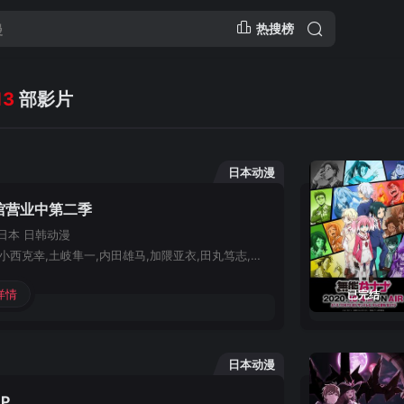
热搜榜
13
部影片
日本动漫
馆营业中第二季
日本
日韩动漫
东山奈央,小西克幸,土岐隼一,内田雄马,加隈亚衣,田丸笃志,中惠光城,井上雄贵,上田丽奈,江口拓也,关智一,仪武祐子,高桥伸也,石见舞菜香,洲崎绫,悠木碧,石川界人,寺岛拓笃,平川大辅,柿原彻也,金子彩花,增元拓也,水桥香织,日野聪,井上和彦,铃木实里
详情
已完结
日本动漫
P