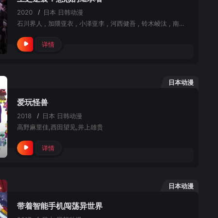
2020
/
日本
日韩动漫
石川界人 , 加隈亚衣 , 小泽亚李 , 河西健吾 , 铃木崚汰 , 南条爱乃 , 咲野俊介 , 寺岛拓笃 , 堀江瞬 , 置鲇龙太郎 , 伊藤健太郎 , 松风雅也 , 中村樱 , 中惠光城 , 长妻树里 , 田中贵子 , 丰田萌绘 , 高田忧希 , 饭田里穗 , 井上雄贵 , 村田太志 , 佐藤元 , 田所阳向 , 松本忍
详情
日本动漫
爱玩怪兽
2018
/
日本
日韩动漫
高野麻里佳,西田望见,井上雄贵
详情
日本动漫
带着智能手机闯荡异世界