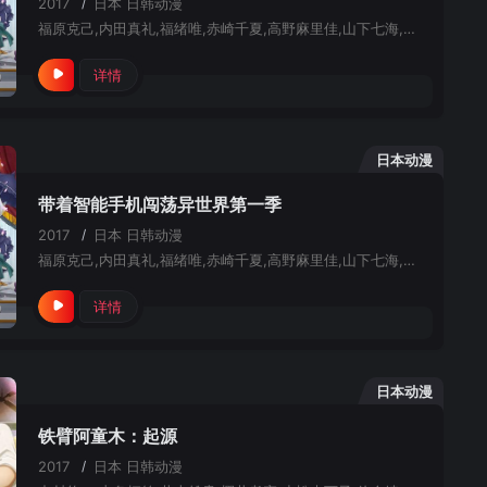
2017
/
日本
日韩动漫
福原克己,内田真礼,福绪唯,赤崎千夏,高野麻里佳,山下七海,上坂堇,甲斐田幸,二又一成,松井菜樱子,立木文彦,原纱友里,吉冈茉祐,西村知道,楠大典,井上喜久子,井上穗乃花,桑原由气,茜屋日海夏,米泽圆,齐藤壮马,内田雄马,村田太志,岸尾大辅,伊藤健太郎,井上雄贵,滨田贤二,玄田哲章,黑田崇矢,津田健次郎,小林优,大原沙耶香,寿美菜子,大久保瑠美,荻野叶月,青山吉能,矢野亚沙美,嘉数由美,堀江由衣,中田让治,安元洋贵,石井康嗣,稻田彻,柴田秀胜,铃木琢磨,川津泰彦,堂坂晃三,金光宣明,浦田涉,大塚刚央
详情
日本动漫
带着智能手机闯荡异世界第一季
2017
/
日本
日韩动漫
福原克己,内田真礼,福绪唯,赤崎千夏,高野麻里佳,山下七海,上坂堇,甲斐田幸,二又一成,松井菜樱子,立木文彦,原纱友里,吉冈茉祐,西村知道,楠大典,井上喜久子,井上穗乃花,桑原由气,茜屋日海夏,米泽圆,齐藤壮马,内田雄马,村田太志,岸尾大辅,伊藤健太郎,井上雄贵,滨田贤二,玄田哲章,黑田崇矢,津田健次郎,小林优,大原沙耶香,寿美菜子,大久保瑠美,荻野叶月,青山吉能,矢野亚沙美,嘉数由美,堀江由衣,中田让治,安元洋贵,石井康嗣,稻田彻,柴田秀胜,铃木琢磨,川津泰彦,堂坂晃三,金光宣明,浦田涉,大塚刚央
详情
日本动漫
铁臂阿童木：起源
2017
/
日本
日韩动漫