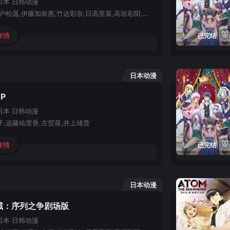
日本
日韩动漫
松冈祯丞,户松遥,伊藤加奈惠,竹达彩奈,日高里菜,高垣彩阳,泽城美雪,平田广明,安元洋贵,井泽诗织,木内秀信,矢作纱友里,斋藤千和,三宅健太,村瀬步,岛村侑,鹤冈聪,松田健一郎,明坂聪美,朝井彩加,石谷春贵,井上雄贵,迫田孝也,相马康一,高桥伸也,森川智之,山寺宏一,神田沙也加,井上芳雄,鹿贺丈史
详情
已完结
日本动漫
P
日本
日韩动漫
子,远藤祐里香,古贺葵,井上雄贵
详情
已完结
日本动漫
域：序列之争剧场版
日本
日韩动漫