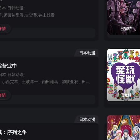
日本
日韩动漫
子,远藤祐里香,古贺葵,井上雄贵
详情
已完结
日本动漫
馆营业中
日本
日韩动漫
东山奈央 , 小西克幸 , 土岐隼一 , 内田雄马 , 加隈亚衣 , 田丸笃志 , 中惠光城 , 井上雄贵 , 上田丽奈 , 石川界人 , 寺岛拓笃 , 平川大辅 , 石见舞菜香 , 井上和彦 , 大塚明夫 , 内田真礼 , 杉田智和 , 杉山纪彰 , 悠木碧 , 增元拓也 , 水桥香织
详情
已完结
日本动漫
域：序列之争