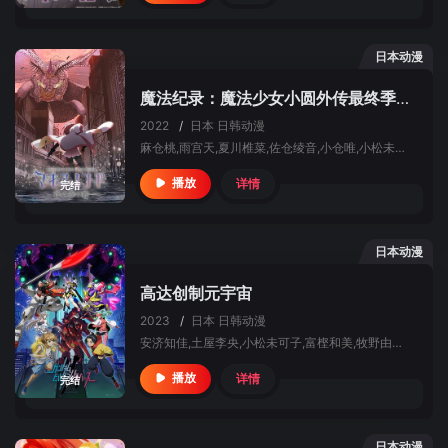
日本动漫
魔法纪录：魔法少女小圆外传最终季-浅梦之晓-
2022
/
日本
日韩动漫
麻仓桃,雨宫天,夏川椎菜,佐仓绫音,小仓唯,小松未可子,大桥彩香,石原夏织,花泽香菜
详情
播放
完结
日本动漫
高达创制元宇宙
2023
/
日本
日韩动漫
安济知佳,土屋李央,小松未可子,富㭴和美,牧野由依,小林裕介,沼仓爱美,小林千晃
详情
播放
完结
日本动漫