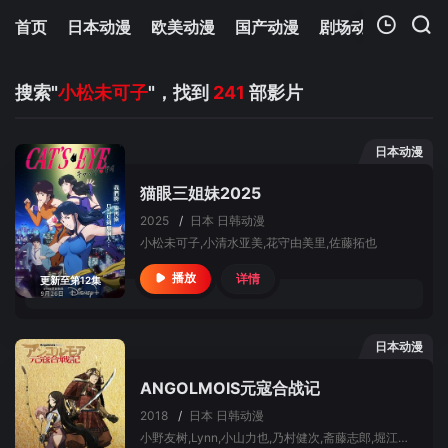
首页
日本动漫
欧美动漫
国产动漫
剧场动漫
追剧
我的观影记录
搜索"
小松未可子
"，找到
241
部影片
日本动漫
猫眼三姐妹2025
2025
/
日本
日韩动漫
小松未可子,小清水亚美,花守由美里,佐藤拓也
详情
播放
更新至第12集
日本动漫
ANGOLMOIS元寇合战记
2018
/
日本
日韩动漫
小野友树,Lynn,小山力也,乃村健次,斋藤志郎,堀江瞬,竹内良太,小林裕介,滨田贤二,柴田秀胜,铃木达央,立花慎之介,小野贤章,Volcano太田,小松未可子,米山明日美,原奈津子,子安武人,利根健太朗,松山鹰志