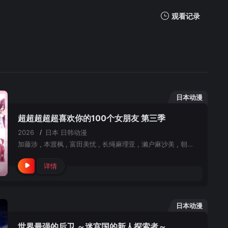
观看记录
我的观影记录
日本动漫
超超超超超喜欢你的100个女朋友 第三季
2026
/
日本
日韩动漫
加藤涉 , 本渡枫 , 富田美忧 , 长绳麻理亚 , 濑户麻沙美 , 朝井彩加 , 上坂堇 , 进藤天音 , 三森铃子 , 高桥李依 , Lynn , 高尾奏音 , 石原夏织 , 竹达彩奈 , 千叶繁 , 上田祐司
详情
日本动漫
世界最强的后卫 ～迷宫国的新人探索者～