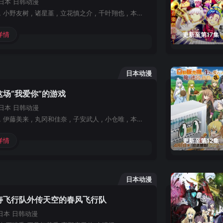
日本
日韩动漫
德井青空 , 小野友树 , 诸星堇 , 立花慎之介 , 千叶翔也 , 本渡枫 , 田村由香里 , 山本兼平
详情
更新至第17集
日本动漫
这场“我爱你”的游戏
日本
日韩动漫
石川界人 , 伊藤美来 , 丸冈和佳奈 , 子安武人 , 小仓唯 , 本渡枫
详情
更新至第12集
日本动漫
寿飞行队外传天空的春风飞行队
日本
日韩动漫