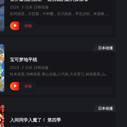
2026
/
日本
日韩动漫
松冈祯丞 , 古贺葵 , 中村樱 , 石川由依 , 早见沙织 , 本渡枫 , 高尾奏音 , 相坂优歌
详情
日本动漫
宝可梦地平线
2023
/
日本
日韩动漫
铃木实里,寺崎裕香,青山吉能,八代拓,大谷育江,林原惠美,山下大辉,浪川大辅,本渡枫,喜多村英梨,佐仓绫音,三宅健太,真堂圭,塾一久,田边幸辅,志田有彩,堀江瞬,古川慎
详情
日本动漫
入间同学入魔了！ 第四季