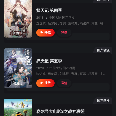
择天记 第四季
2018
/
中国大陆
国产动漫
沈达威 , 杨梦露 , 苏婉 , 孟祥龙 , 冯骏骅 , 苏鑫 , 翁媛 , kiyo , 曹真 , 沐霏 , 谢添天 , 十四
详情
播放
已完结
国产动漫
择天记 第五季
2020
/
中国大陆
国产动漫
沈达威 , 杨梦露 , 刘北辰 , 曹真 , 夏磊 , 柯慕卿 , 卞云鹏 , 鬼月 , 黑石稔 , 苏鑫 , 杜晴晴
详情
播放
已完结
国产动漫
赛尔号大电影3之战神联盟