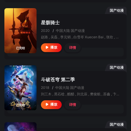
国产动漫
星骸骑士
2020
/
中国大陆
国产动漫
赵路 , 吴磊 , 李元韬 , 白雪岑 Xuecen Bai , 张欣 , 沈念如 Nianru Shen , 杨梦露
详情
播放
已完结
国产动漫
斗破苍穹 第二季
2018
/
中国大陆
国产动漫
刘三木 , 黑石稔 , 醋醋 , 刘北辰 , 樊俊航 , 苏鑫 , 卞云鹏 , 海帆 , 杨梦露 , 十四 , 杨鸥 , 李元韬
详情
播放
已完结
国产动漫