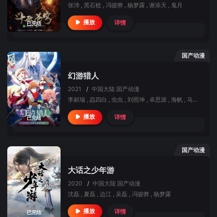
张沛 , 黑石稔 , 冯骏骅 , 杨梦露 , 谢添天 , 鬼月
详情
播放
已完结
国产动漫
幻游猎人
2021
/
中国大陆
国产动漫
李郝瑞 , 皛四白 , 虫虫 , 刘照坤 , 卓思源 , 海帆 , 马洋 , 刘飞 , 兰陶倚 , 王宇航 , 杨梦露 , 辛悦 , 林敏 , 宋媛媛 , 程智超 , 瞿子兰
详情
播放
已完结
国产动漫
大话之少年游
2020
/
中国大陆
国产动漫
沈磊 , 夏磊 , 边江 , 吴磊 , 冯骏骅 , 杨梦露
详情
播放
已完结