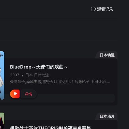
观看记录
我的观影记录
日本动漫
BlueDrop～天使们的戏曲～
2007
/
日本
日韩动漫
矢岛晶子,泽城美雪,雪野五月,渡边明乃,后藤邑子,中田让治,齐藤贵美子,野中蓝,麻上洋子,折笠爱,山田美穗,广津佑希子,仓田雅世,环有希,一城美由希,稻叶实,齐藤次郎,筱原惠美,生天目仁美,猪口有佳,川上伦子,浅野麻由美,盐屋浩三,大畑伸太郎,荻野晴朗,原泽晃绮,佐藤拓也,土门仁,水内清光
详情
日本动漫
机动战士高达THEORIGIN前夜赤色彗星