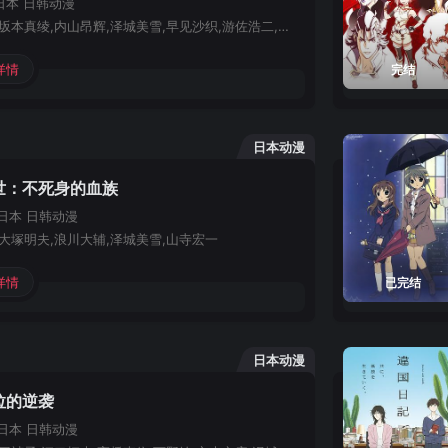
日本
日韩动漫
花江夏树,坂本真绫,内山昂辉,泽城美雪,早见沙织,游佐浩二,古川慎,稻田彻,鹤冈聪,真堂圭,诹访部顺一,武内骏辅,置鲇龙太郎,大久保瑠美,宫本充,野中蓝,丹下樱,桧山修之,大川透,赤崎千夏,石上静香,加藤英美里,小林裕介,乃村健次,中原麻衣
详情
完结
日本动漫
世：不死身的血族
日本
日韩动漫
大塚明夫,浪川大辅,泽城美雪,山寺宏一
详情
已完结
日本动漫
拉的逆袭
日本
日韩动漫