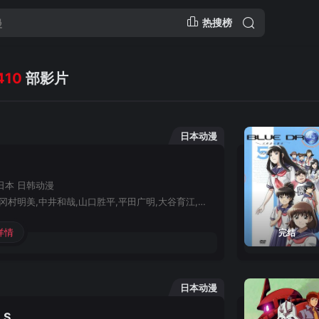
热搜榜
410
部影片
日本动漫
日本
日韩动漫
田中真弓,冈村明美,中井和哉,山口胜平,平田广明,大谷育江,山口由里子,矢尾一树,长岛雄一,池田秀一,古川登志夫,古谷彻,大塚周夫,津嘉山正种,草尾毅,大场真人,宝龟克寿,园部启一,柴田秀胜,中博史,阪口大助,竹内顺子,千叶繁,三石琴乃,挂川裕彦,堀秀行,田中秀幸,大友龙三郎,有本钦隆,大塚明夫,玄田哲章,小山茉美,土井美加,野田顺子,渡边美佐,野上尤加奈,林原惠美,水树奈奈,园崎未惠,西原久美子,久川绫,泽城美雪,池泽春菜,斋藤千和,神谷浩史,浪川大辅,森久保祥太郎,石田彰,高木涉,桧山修之,子安武人,
详情
完结
日本动漫
S.