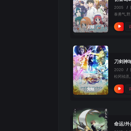
2005
/
完结
刀剑神
2020
/
松冈祯丞,
完结
命运/外