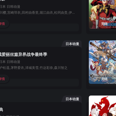
日本
日韩动漫
泰勇气,野川樱,宫崎羽衣,田村由香里,堀江由衣,松冈由贵,伊月唯,萩原惠美子,黑河奈美,浅野真澄,松来未祐,岸尾大辅,松井菜樱子,桃井晴子,泽城美雪,宗矢树赖
详情
完结
日本动漫
域爱丽丝篇异界战争最终季
日本
日韩动漫
户松遥,茅野爱衣,泽城美雪,竹达彩奈,森川智之
详情
完结
日本动漫
典