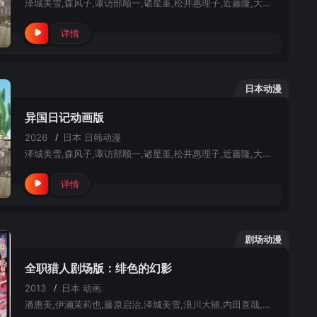
泽城美雪,森风子,诹访部顺一,诸星堇,松井惠理子,近藤隆,大原沙耶香
详情
日本动漫
异国日记动画版
2026
/
日本
日韩动漫
泽城美雪,森风子,诹访部顺一,诸星堇,松井惠理子,近藤隆,大原沙耶香
详情
剧场动漫
全职猎人剧场版：绯色的幻影
2013
/
日本
动画
潘惠美,伊濑茉莉也,藤原启治,泽城美雪,浪川大辅,内田直哉,大塚明夫,山口胜平,日高范子,木内秀信,朴璐美,宫野真守,大桥贤一郎,荒川美穗,前田玲奈,平野绫,川岛海荷