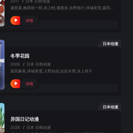
2017
/
日本
日韩动漫
诸星堇,梅原裕一郎,井上刚,潘惠美,吉野裕行,泽城美雪,森田成一,钉宫理惠,岩崎博,森久保祥太郎,坂本真绫,间宫康弘,小野贤章,星野贵纪,前田玲奈
详情
日本动漫
冬季花园
2006
/
日本
日韩动漫
真田麻美,泽城美雪,入野自由,佐佐木望,冰上恭子
详情
日本动漫
异国日记动漫
2026
/
日本
日韩动漫