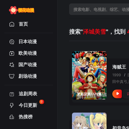
首页
搜索"
泽城美雪
"，找到
日本动漫
欧美动漫
国产动漫
海贼王
1999
/
剧场动漫
追剧周表
更新至第1172集
0
今日更新
热搜榜
初音岛S.