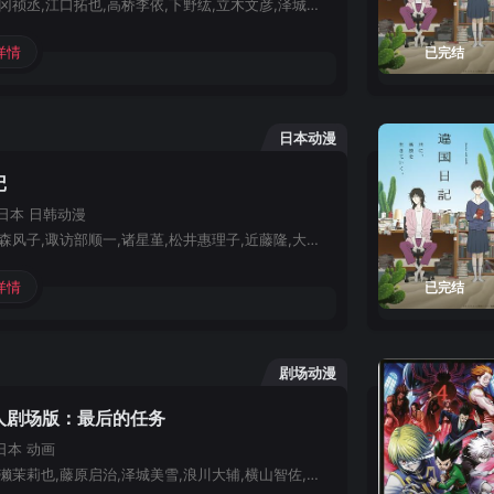
福山润,松冈祯丞,江口拓也,高桥李依,下野纮,立木文彦,泽城美雪,上田丽奈,鬼头明里
详情
已完结
日本动漫
记
日本
日韩动漫
泽城美雪,森风子,诹访部顺一,诸星堇,松井惠理子,近藤隆,大原沙耶香
详情
已完结
剧场动漫
人剧场版：最后的任务
日本
动画
潘惠美,伊濑茉莉也,藤原启治,泽城美雪,浪川大辅,横山智佐,关俊彦,寺崎裕香,富永美伊奈,植田佳奈,滨添伸也,二又一成,铃木琢磨,中村大树,齐藤贵美子,三石琴乃,松山鹰志,山本美月,大友龙三郎,永井一郎,中村狮童