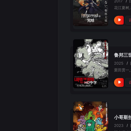
2017
/
完结
鲁邦三
2025
/
栗田贯一,
HD中字
小哥斯
2023
/