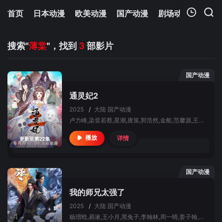
首页
日本动漫
欧美动漫
国产动漫
剧场动漫
追剧
我的观影记录
搜索"
薄棠
"，找到
3
部影片
国产动漫
通灵妃2
2025
/
大陆
国产动漫
卢力峰,染音若蔡,星潮,唐策,郭浩然,金船,范馨源,王辅平,江月,赵袭,朱祎,万纯,赵秋融,李沁纹,朱婧,林强,王聪,孙鹏,贺文潇,刘琮,路扬,李昊甲,薄棠,刘彦汐
详情
播放
更新至第22集
国产动漫
我的师兄太强了
2025
/
大陆
国产动漫
杨瑨晗,易湫,王小月,黑兔子,李翰林,周一晴,姜子翰,张文婕,家明,沈话桑,孙熹鹤,薄棠,闫子蔚,胡正健,赵哲豪,张胡子,唐策