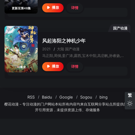
详情
播放
更新至第48集
国产动漫
风起洛阳之神机少年
2021
/
大陆
国产动漫
马正阳,周侗,姜广涛,露西,宝木中阳,高启帆,孙睿扬,王潇倩,薄棠,朱蓉蓉,胡良伟,文森,韩啸,刘芊含,赵铭洲,吟良犬,木小柏,陶洪泽,吴可妍,黑兔子,郑景伊,刘李桥,张胡子
详情
播放
16集全
繁
RSS
Baidu
Google
Sogou
bing
樱花动漫－专注动漫的门户网站本站所有内容均来自互联网分享站点所提供的公
开引用资源，未提供资源上传、存储服务