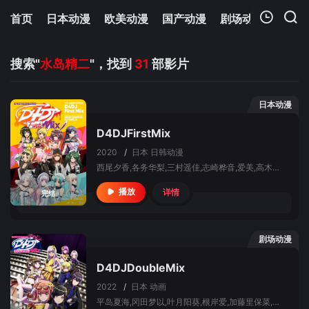
首页
日本动漫
欧美动漫
国产动漫
剧场动漫
追剧
我的观影记录
搜索"
水岛精二
"，找到
31
部影片
日本动漫
D4DJFirstMix
2020
/
日本
日韩动漫
西尾夕香,各务华梨,三村遥佳,志崎桦音,爱美,高木美佑,小泉萌香,仓知玲凤,纺木吏佐,前岛亚美,岩田阳葵,佐藤日向,水树奈奈,Raychell,古谷彻,齐藤朱夏
详情
播放
完结
剧场动漫
D4DJDoubleMix
2022
/
日本
动画
平岛夏海,冈田梦以,叶月阳葵,根岸爱,加藤里保菜,大冢纱英,桃野春菜,Tsunko