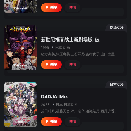
详情
播放
更新至高清
剧场动漫
新世纪福音战士新剧场版. 破
1995
/
日本
动画
绪方惠美,林原惠美,三石琴乃,宫村优子,山口由里子,立木文彦,清川元梦,山寺宏一,关智一,岩永哲哉,岩男润子,优希比吕,长泽美树,子安武人,石田彰
详情
播放
更新至高清
日本动漫
D4DJAllMix
2023
/
日本
日韩动漫
反田叶月,进藤天音,深川瑠华,渡濑结月,西尾夕香,各务华梨,三村遥佳,入江麻衣子,爱美,高木美佑,小泉萌香,仓知玲凤,纺木吏佐,七木奏音,岩田阳葵,佐藤日向,平岛夏海,冈田梦以,叶月阳葵,根岸爱,加藤里保菜,大冢纱英,桃野春菜,Tsunko
详情
播放
完结