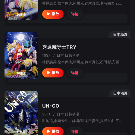
林原惠美,松本保典,绿川光,铃木真仁,冬马由美,石田彰
详情
播放
26集全
日本动漫
秀逗魔导士TRY
1997
/
日本
日韩动漫
林原惠美,松本保典,绿川光,铃木真仁,石田彰,安西正弘,高木涉,桑岛法子
详情
播放
26集全
日本动漫
UN-GO
2011
/
日本
日韩动漫
胜地凉,丰崎爱生,山本希望,本田贵子,入野自由,三木真一郎,川岛得爱,户松遥,诹访部顺一,内山昂辉,岛村侑,滨田贤二,高口公介
详情
播放
11集全