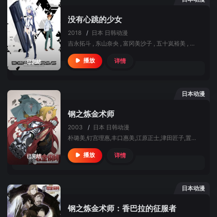
没有心跳的少女
2018
/
日本
日韩动漫
吉永拓斗 , 东山奈央 , 富冈美沙子 , 五十岚裕美 , 下地紫野 , 雨宫天 , 石川界人 , 山下大辉 , 小野早稀 , 佐武宇绮 , 若井友希 , 小平有希 , 陶山惠实里 , 神谷浩史 , 花泽香菜 , 莲岳大 , 江川央生 , 滝知史 , 稻田彻 , 丰口惠美 , 高桥伸也 , 大森大树 , 福圆美里 , 内田夕夜 , 宇垣秀成 , 千本木彩花 , 斋藤绫 , 富㭴美铃
详情
播放
已完结
日本动漫
钢之炼金术师
2003
/
日本
日韩动漫
朴璐美,钉宫理惠,丰口惠美,江原正士,津田匠子,置鲇龙太郎,大川透,根谷美智子,藤原启治,内海贤二,青森伸,上田祐司,速水奖,杉山佳寿子,佐藤佑子,诹访部顺一,鹰森淑乃,高户靖广,山口真弓,水树奈奈,柴田秀胜
详情
播放
已完结
日本动漫
钢之炼金术师：香巴拉的征服者