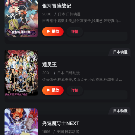
银河冒险战记
2000
/
日本
日韩动漫
吉野裕行,嘉数由美,折笠富美子,浅川悠,浅野真由美,京田尚子,田坂秀树,石毛佐和,泽海阳子,岩田光央,大原沙耶香,丰口惠美,根谷美智子,关智一,大塚周夫,井上喜久子,松本和香子,若林直美,日高法子,田中亮一,菊池志穗,增田由纪,石冢运升,折笠爱,松本梨香,松本保典
详情
播放
更新至第13集
日本动漫
通灵王
2001
/
日本
日韩动漫
佐藤佑子,林原惠美,犬山犬子,小西克幸,朴璐美,辻亲八,田中正彦,高木涉,上田祐司,水树奈奈,高山南,堀内贤雄,子安武人,泽海阳子,熊井统子,堀江由衣,高濑右光,绿川光,根谷美智子,神奈延年
详情
播放
已完结
日本动漫
秀逗魔导士NEXT
1996
/
美国
日韩动漫