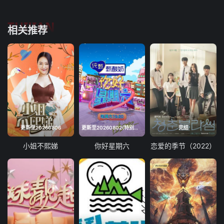
TUIJIAN
相关推荐
更新至20260806
更新至20260802(特别企划)
完结
小姐不熙娣
你好星期六
恋爱的季节（2022）