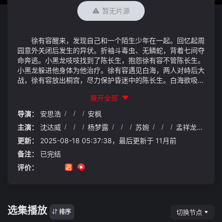
暂无片源
徐有容醒来，发现自己和一个陌生少年在一起。回忆起周
园意外关闭后发生的异状。折袖斗毒虫、无鳞蛇，背着七间夺
命奔逃。小黑龙吱吱找到了陈长生，抱怨徐有容不管陈长生。
小黑龙躲进他身体为他治疗。徐有容遇见白海，两人对峙后大
战，徐有容放出桐宫，尽力保护昏迷中的陈长生。白海欲吸其
血，徐有容失去战力。陈长生出手推开白海。徐陈初见，留下
展开全部
美好的第一印象。陈答应带着徐上路。南客阻截徐有容和陈长
生。
导演：
安思浩
/
/
/
安枫
主演：
沈达威
/
/
/
杨梦露
/
/
/
苏婉
/
/
/
孟祥龙
/
/
/
更新：
2025-08-18 05:37:38，最后更新于 11月前
备注：
已完结
评价：
选集播放
切换节点
排序