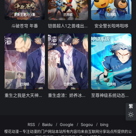
更新至第203集
已完结
已完结
斗破苍穹 年番
铠兽超人1之兽魂出击
安全警长啦咘啦哆
已完结
已完结
已完结
重生之我是大天神动态漫画第一季
重生虐渣：娇养冰山总裁动态漫画
至尊神级系统动态漫画第一季
繁
RSS
Baidu
Google
Sogou
bing
樱花动漫－专注动漫的门户网站本站所有内容均来自互联网分享站点所提供的公