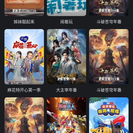
更新至20260729
更新至20260730
更新至第206集
姊妹靓起来
闹着玩
斗破苍穹年番
完结
更新至第77集
更新至第203集
麻花特开心第一季
大主宰年番
斗破苍穹年番