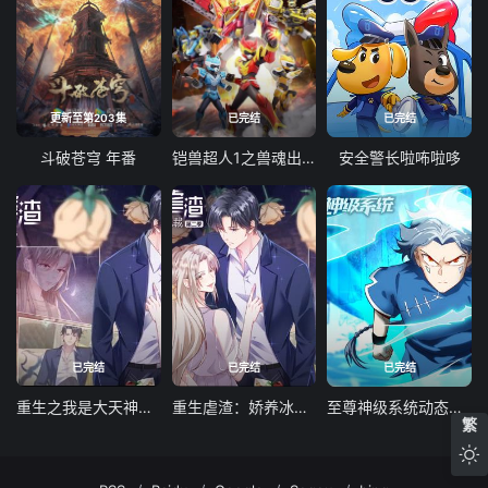
更新至第203集
已完结
已完结
斗破苍穹 年番
铠兽超人1之兽魂出击
安全警长啦咘啦哆
已完结
已完结
已完结
重生之我是大天神动态漫画第一季
重生虐渣：娇养冰山总裁动态漫画
至尊神级系统动态漫画第一季
繁