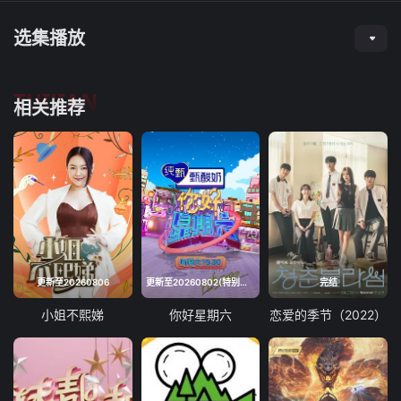
选集播放
TUIJIAN
相关推荐
更新至20260806
更新至20260802(特别企划)
完结
小姐不熙娣
你好星期六
恋爱的季节（2022）