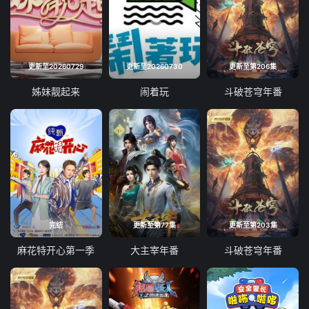
更新至20260729
更新至20260730
更新至第206集
姊妹靓起来
闹着玩
斗破苍穹年番
完结
更新至第77集
更新至第203集
麻花特开心第一季
大主宰年番
斗破苍穹年番