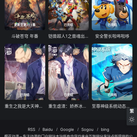
更新至第203集
已完结
已完结
斗破苍穹 年番
铠兽超人1之兽魂出击
安全警长啦咘啦哆
已完结
已完结
已完结
重生之我是大天神动态漫画第一季
重生虐渣：娇养冰山总裁动态漫画
至尊神级系统动态漫画第一季
繁
RSS
Baidu
Google
Sogou
bing
樱花动漫－专注动漫的门户网站本站所有内容均来自互联网分享站点所提供的公