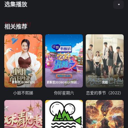
选集播放
TUIJIAN
相关推荐
更新至20260806
更新至20260802(特别企划)
完结
小姐不熙娣
你好星期六
恋爱的季节（2022）