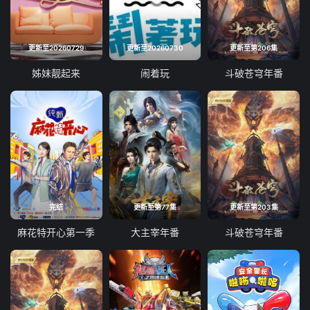
更新至20260729
更新至20260730
更新至第206集
姊妹靓起来
闹着玩
斗破苍穹年番
完结
更新至第77集
更新至第203集
麻花特开心第一季
大主宰年番
斗破苍穹年番