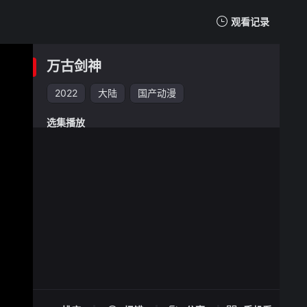
观看记录
我的观影记录
万古剑神
2022
大陆
国产动漫
选集播放
万古剑神 -
手机扫一扫继续看