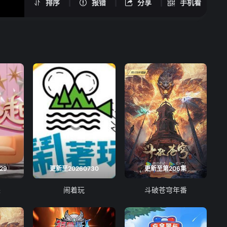
排序
报错
分享
手机看
29
更新至20260730
更新至第206集
来
闹着玩
斗破苍穹年番